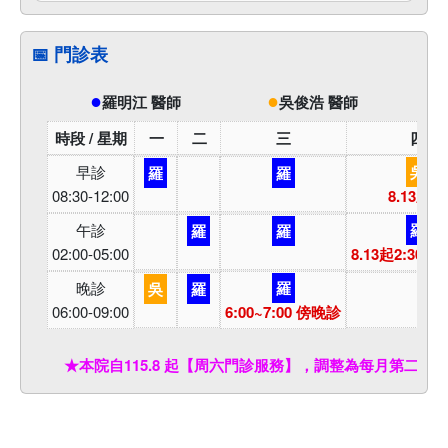
📅 門診表
●
●
羅明江 醫師
吳俊浩 醫師
時段 / 星期
一
二
三
四
早診
吳
羅
羅
08:30-12:00
8.13新增
午診
羅
羅
羅
02:00-05:00
8.13起2:30
晚診
羅
吳
羅
06:00-09:00
6:00~7:00 傍晚診
★本院自115.8 起【周六門診服務】，調整為每月第二周、第