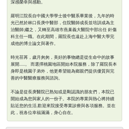
深感榮幸與感動。
羅明江院長自中國大學學士後中醫系畢業後，九年的時
光已然於林口長庚中醫部，住院醫師成長並培訓成為主
治醫師;繼之，又轉至高雄市燕巢義大醫院中部出任 針傷
科主任一職。在此期間，羅院長也遠赴上海中醫大學完
成他的博士論文與著作。
時光荏苒，歲月匆匆，美好的事物總是從生命中的故事
展開.....。 而選擇桃園地區開始本院服務，除了羅院長本
身即是桃園子弟外，他更希望能為鄉親們提供優質與完
善的中醫醫療服務與諮詢。
不論是從長庚醫院已熟知或是剛認識的朋友們，本院已
開始成為您與家人的一份子。本院的專業與熱心將持續
貼近您的生活,歡迎來院接受專業診療與各項服務。並在
此，祝各位幸福滿滿，身心自在。